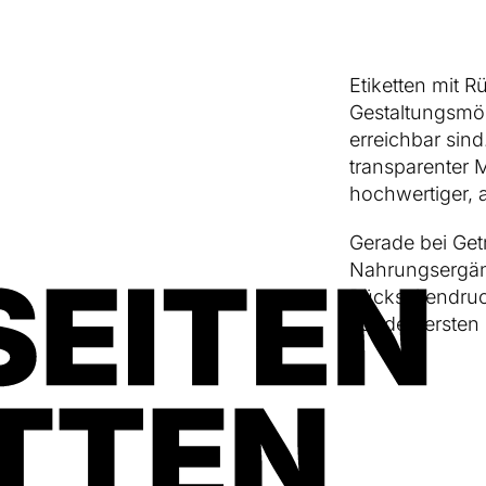
Etiketten mit 
Gestaltungsmögl
erreichbar sin
transparenter M
hochwertiger, 
Gerade bei Get
Nahrungsergän
Rückseitendruc
auf den ersten