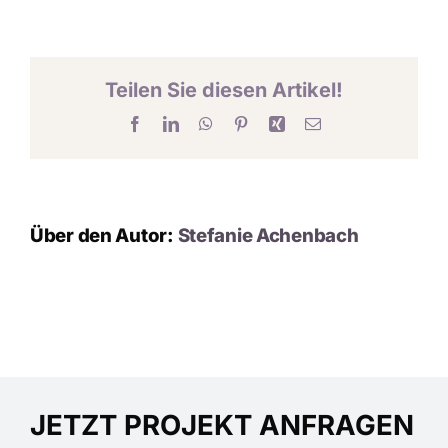
KARRIERE
Teilen Sie diesen Artikel!
KONTAKT
Facebook
LinkedIn
WhatsApp
Pinterest
Xing
E-
Mail
Über den Autor:
Stefanie Achenbach
JETZT PROJEKT ANFRAGEN