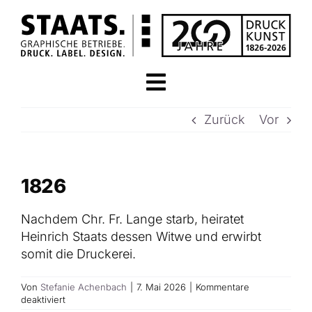
Zum
Inhalt
springen
Toggle
STARTSEITE
Navigation
Zurück
Vor
STAATS.LABEL
1826
DESIGN & MARKE
Nachdem Chr. Fr. Lange starb, heiratet
Heinrich Staats dessen Witwe und erwirbt
PREMIUM VEREDELUNGEN
somit die Druckerei.
Von
Stefanie Achenbach
|
7. Mai 2026
|
Kommentare
DRUCK & VERPACKUNG
für
deaktiviert
1826