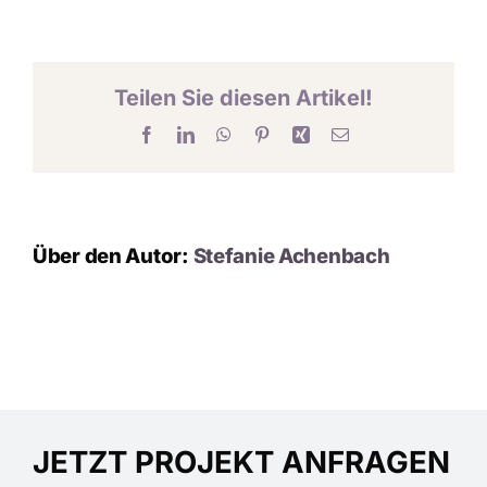
KARRIERE
Teilen Sie diesen Artikel!
KONTAKT
Facebook
LinkedIn
WhatsApp
Pinterest
Xing
E-
Mail
Über den Autor:
Stefanie Achenbach
JETZT PROJEKT ANFRAGEN