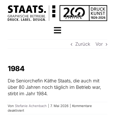
Zum
Inhalt
springen
Toggle
STARTSEITE
Navigation
Zurück
Vor
STAATS.LABEL
1984
DESIGN & MARKE
Die Seniorchefin Käthe Staats, die auch mit
über 80 Jahren noch täglich im Betrieb war,
PREMIUM VEREDELUNGEN
stirbt im Jahr 1984.
Von
Stefanie Achenbach
|
7. Mai 2026
|
Kommentare
DRUCK & VERPACKUNG
für
deaktiviert
1984