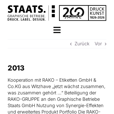
Zum
Inhalt
springen
Toggle
STARTSEITE
Navigation
Zurück
Vor
STAATS.LABEL
2013
DESIGN & MARKE
Kooperation mit RAKO – Etiketten GmbH &
Co.KG aus Witzhave „jetzt wächst zusammen,
PREMIUM VEREDELUNGEN
was zusammen gehört …“ Beteiligung der
RAKO-GRUPPE an den Graphische Betriebe
Staats GmbH Nutzung von Synergie-Effekten
DRUCK & VERPACKUNG
und erweitertes Produkt Portfolio Die RAKO-